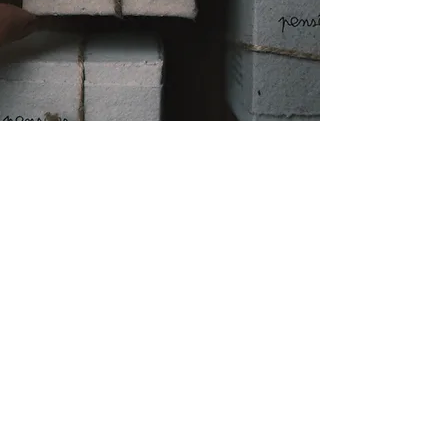
52 cartes pour accompagner une
année entière
Des pensées inspirées par la nature
Offrir ou s'offrir des mots