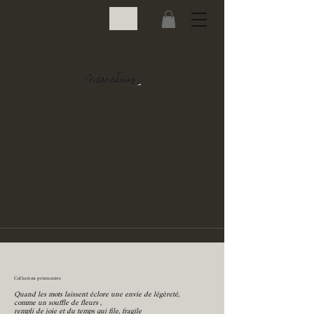
Cartes artisanales à pensées poétiques illustrées
Collection printanière
Quand les mots laissent éclore une envie de légèreté,
comme un souffle de fleurs ,
rempli de joie et du temps qui file, fragile