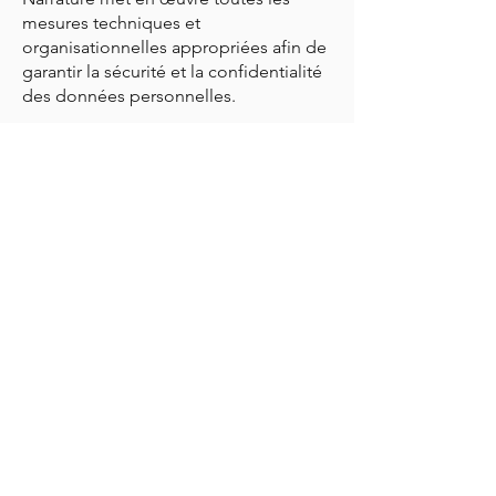
mesures techniques et
organisationnelles appropriées afin de
garantir la sécurité et la confidentialité
des données personnelles.
Dernière mise à jour : 30/01/2026
Info-lettre :
→