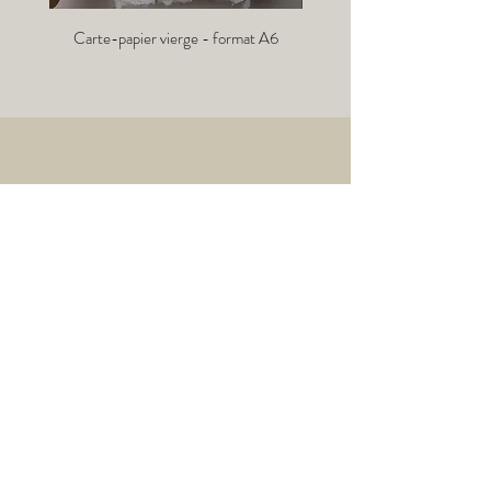
Carte-papier vierge - format A6
Info-lettre :
→
Mentions légales
Conditions Générales de Vente
Politique Confidentialités des Données