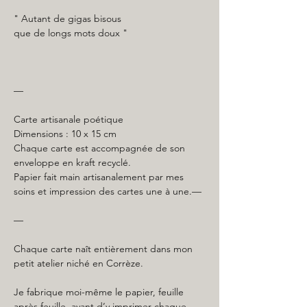
" Autant de gigas bisous
que de longs mots doux
"
—
Carte artisanale poétique
Dimensions : 10 x 15 cm
Chaque carte est accompagnée de son
enveloppe en kraft recyclé.
Papier fait main artisanalement par mes
soins et impression des cartes une à une.—
—
Chaque carte naît entièrement dans mon
petit atelier niché en Corrèze.
Je fabrique moi-même le papier, feuille
après feuille, avant d’y imprimer chaque