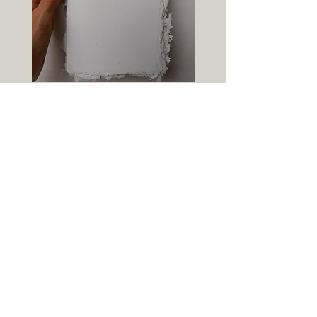
Carte-papier vierge - format A6
Info-lettre :
→