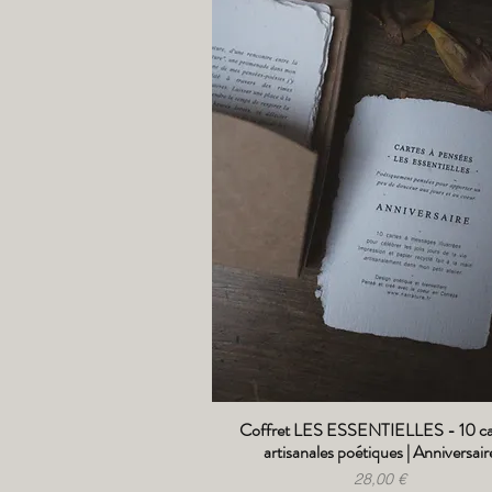
Coffret LES ESSENTIELLES - 10 ca
Aperçu rapide
artisanales poétiques | Anniversair
Prix
28,00 €