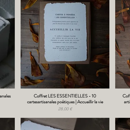
anales
Coffret LES ESSENTIELLES - 10
Cof
Aperçu rapide
cartesartisanales poétiques | Accueillir la vie
art
Prix
28,00 €