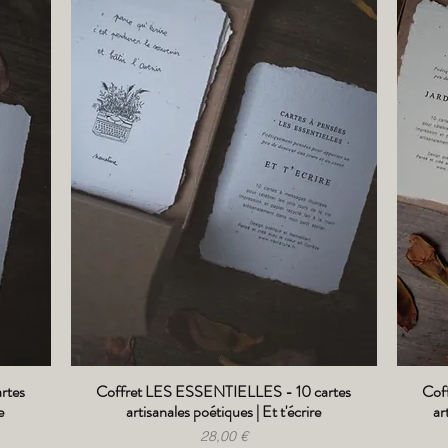
rtes
Coffret LES ESSENTIELLES - 10 cartes
Cof
Aperçu rapide
e
artisanales poétiques | Et t'écrire
ar
Prix
28,00 €