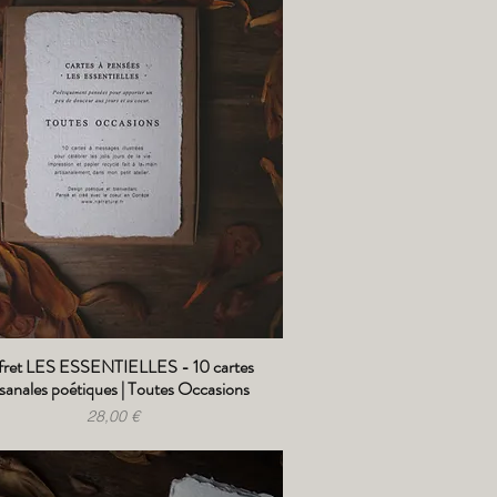
fret LES ESSENTIELLES - 10 cartes
Aperçu rapide
isanales poétiques | Toutes Occasions
Prix
28,00 €