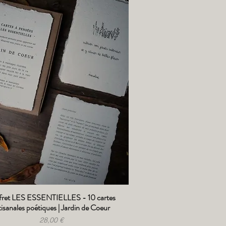
fret LES ESSENTIELLES - 10 cartes
Aperçu rapide
tisanales poétiques | Jardin de Coeur
Prix
28,00 €