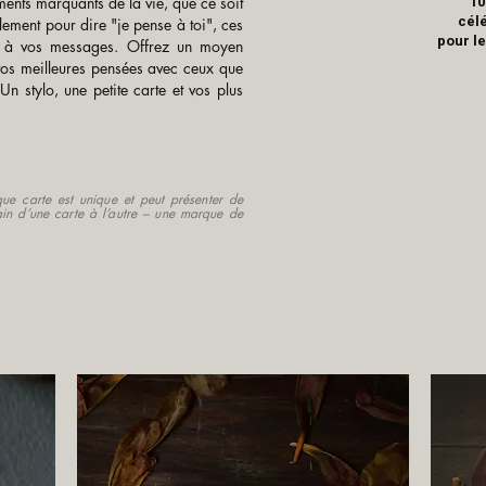
10
ments marquants de la vie, que ce soit
cél
ement pour dire "je pense à toi", ces
pour le
le à vos messages. Offrez un moyen
 vos meilleures pensées avec ceux que
Un stylo, une petite carte et vos plus
que carte est unique et peut présenter de
ain d’une carte à l’autre – une marque de