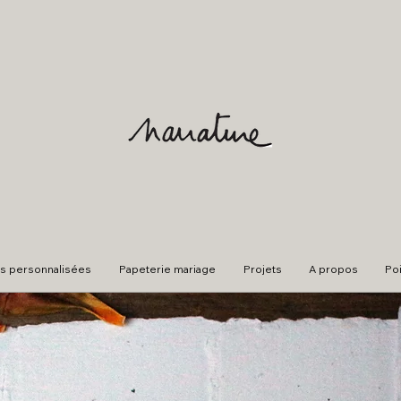
s personnalisées
Papeterie mariage
Projets
A propos
Po