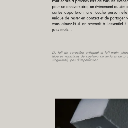
Pour écrire à proches lors de tous les événe
pour un anniversaire, un évènement ou simpl
cartes apporteront une touche personnel
unique de rester en contact et de partager
vous aimez.Et si on revenait à l'essentiel ? 
jolis mots
...
Du fait du caractère artisanal et fait main, cha
légères variations de couleurs ou textures de gr
singularité, pas d’imperfection.