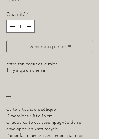
Quantité
*
Dans mon panier ❤
Entre ton coeur et le mien
il n'y a qu'un chemin
—
Carte artisanale poétique
Dimensions : 10 x 15 cm
Chaque carte est accompagnée de son
enveloppe en kraft recyclé.
Papier fait main artisanalement par mes