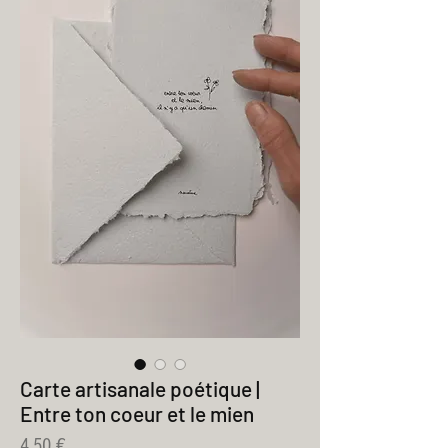
Carte artisanale poétique |
Entre ton coeur et le mien
Prix
4,50 €