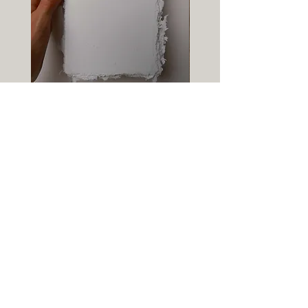
Carte-papier vierge - format A6
Info-lettre :
→