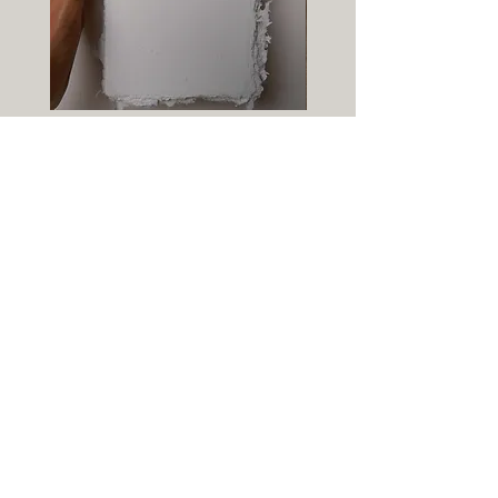
Carte-papier vierge - format A6
Info-lettre :
→