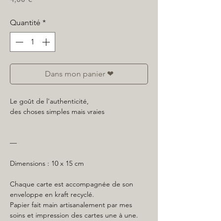
Quantité
*
Dans mon panier ❤
Le goût de l'authenticité,
des choses simples mais vraies
—
Dimensions : 10 x 15 cm
Chaque carte est accompagnée de son
enveloppe en kraft recyclé.
Papier fait main artisanalement par mes
soins et impression des cartes une à une.