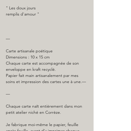
" Les doux jours
remplis d'amour
"
—
Carte artisanale poétique
Dimensions : 10 x 15 cm
Chaque carte est accompagnée de son
enveloppe en kraft recyclé.
Papier fait main artisanalement par mes
soins et impression des cartes une à une.—
—
Chaque carte naît entièrement dans mon
petit atelier niché en Corrèze.
Je fabrique moi-même le papier, feuille
après feuille, avant d’y imprimer chaque