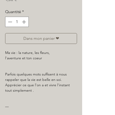
Quantité
*
Dans mon panier ❤
Ma vie : la nature, les fleurs,
l'aventure et ton coeur
Parfois quelques mots suffisent à nous
rappeler que la vie est belle en soi.
Apprécier ce que l'on a et vivre l'instant
tout simplement .
—