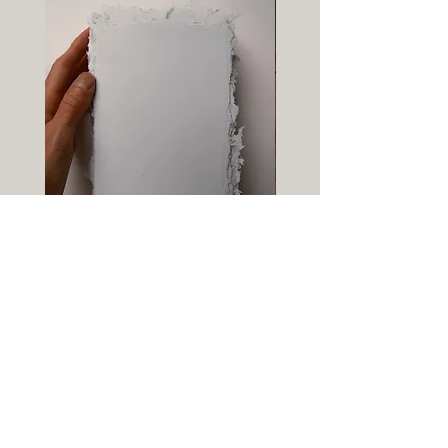
Carte-papier vierge - format A6
Info-lettre :
→