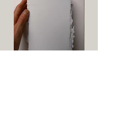
Carte-papier vierge - format A6
Info-lettre :
→