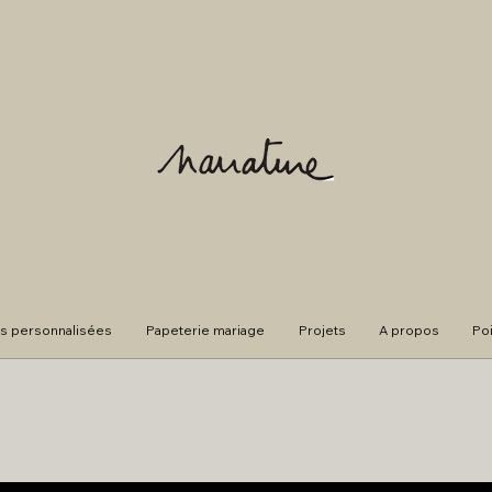
s personnalisées
Papeterie mariage
Projets
A propos
Po