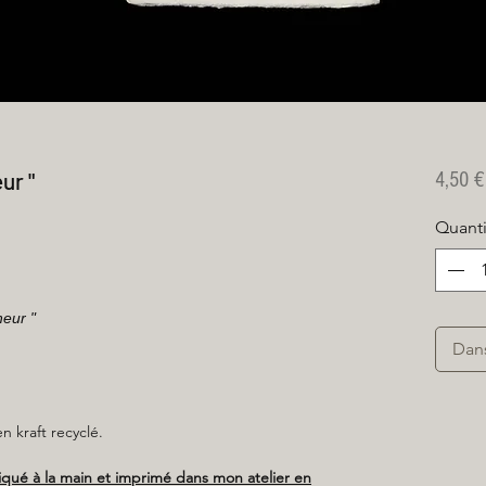
ur "
4,50 €
Quanti
eur "
Dan
 kraft recyclé.
riqué à la main et imprimé dans mon atelier en