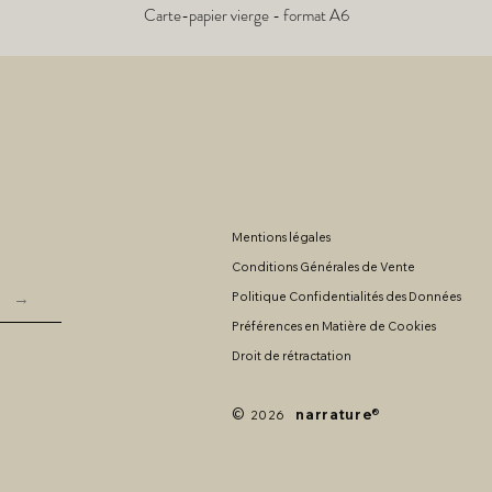
Carte-papier vierge - format A6
Aperçu rapide
Mentions légales
Conditions Générales de Vente
→
Politique Confidentialités des Données
Préférences en Matière de Cookies
Droit de rétractation
©
narrature
®
2026