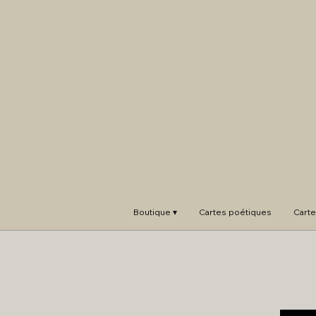
Boutique ▾
Cartes poétiques
Carte