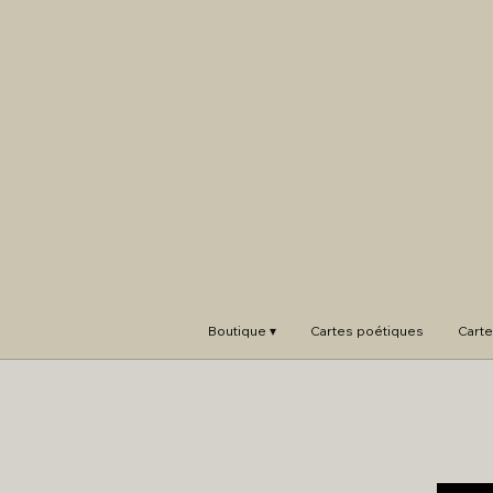
Boutique ▾
Cartes poétiques
Carte