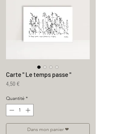
Carte " Le temps passe "
Prix
4,50 €
Quantité
*
Dans mon panier ❤