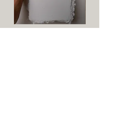
Carte-papier vierge - format A6
Info-lettre :
→