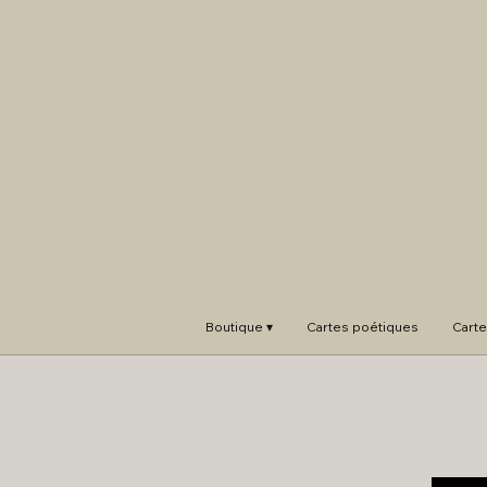
Boutique ▾
Cartes poétiques
Carte