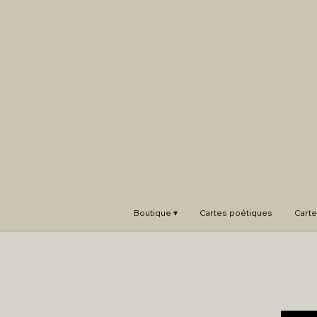
Boutique ▾
Cartes poétiques
Carte