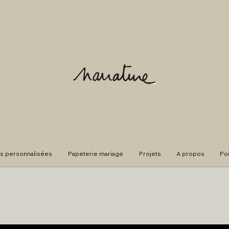
s personnalisées
Papeterie mariage
Projets
A propos
Po