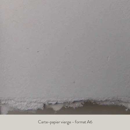
Carte-papier vierge - format A6
Aperçu rapide