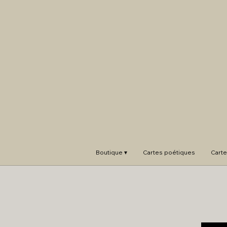
Boutique ▾
Cartes poétiques
Carte