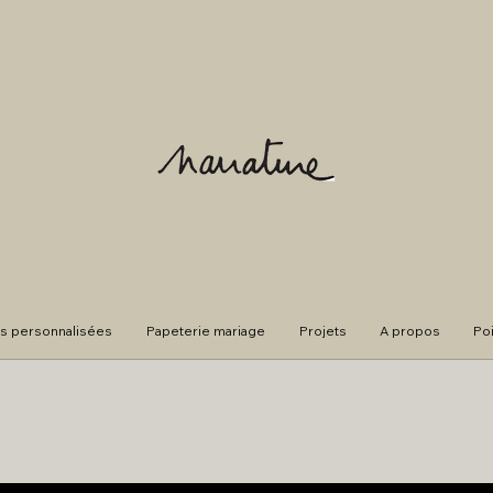
s personnalisées
Papeterie mariage
Projets
A propos
Po