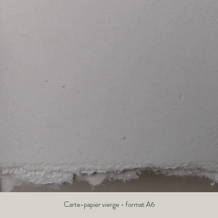
Carte-papier vierge - format A6
Aperçu rapide